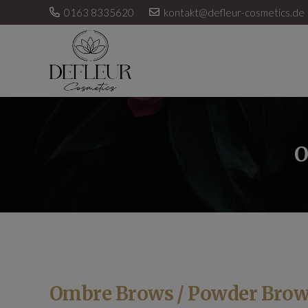
0163 8335620
kontakt@defleur-cosmetics.de
O
Ombre Brows / Powder Bro