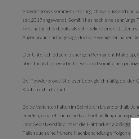
Powderbrows kommen ursprünglich aus Russland und w
seit 2017 angewandt. Somit ist es noch eine sehr junge 
ihres natürlichen Looks als sehr beliebt erweist. Denn v
Augenbraun sind angesagt, doch die wenigsten haben di
Der Unterschied zum bisherigen Permanent Make-up, lie
oberflächlich eingearbeitet wird und somit einen pudrige
Bei Powderbrows ist dieser Look gleichmäßig, bei de
Kanten extra betont.
Beide Varianten halten im Schnitt ein bis anderthalb Ja
erzielen, empfehle ich eine Nachbehandlung nach spät
Jahr. Selbstverständlich ist die Haltbarkeit abhängig vo
Fällen auch eine frühere Nachbehandlung erfolgen sollte