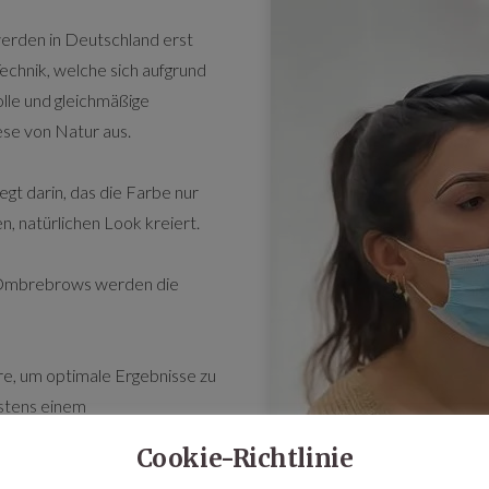
erden in Deutschland erst
Technik, welche sich aufgrund
olle und gleichmäßige
ese von Natur aus.
gt darin, das die Farbe nur
n, natürlichen Look kreiert.
n Ombrebrows werden die
hre, um optimale Ergebnisse zu
estens einem
m Hauttyp, so das in einzelnen
Cookie-Richtlinie
.