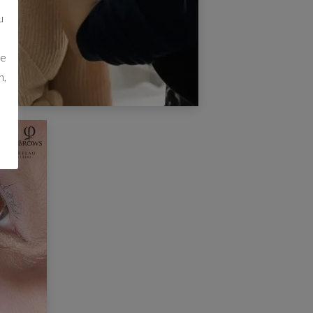
u
ie
n,