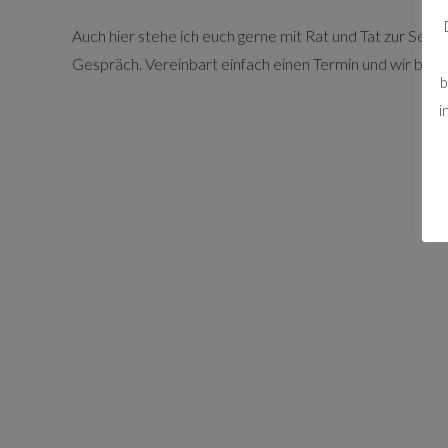
Auch hier stehe ich euch gerne mit Rat und Tat zur Seite
Gespräch. Vereinbart einfach einen Termin und wir bespr
b
i